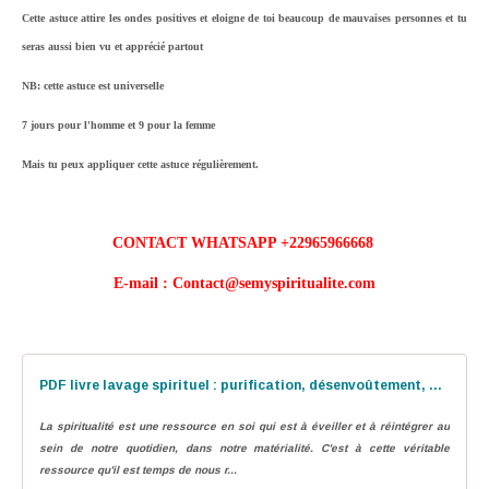
Cette astuce attire les ondes positives et eloigne de toi beaucoup de mauvaises personnes et tu
seras aussi bien vu et apprécié partout
NB
: cette astuce est universelle
7 jours pour l'homme et 9 pour la femme
Mais tu peux appliquer cette astuce régulièrement.
CONTACT WHATSAPP +22965966668
E-mail : Contact@semyspiritualite.com
PDF livre lavage spirituel : purification, désenvoûtement, déblocage, financière
La spiritualité est une ressource en soi qui est à éveiller et à réintégrer au
sein de notre quotidien, dans notre matérialité. C'est à cette véritable
ressource qu'il est temps de nous r...