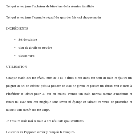
Toi qui es toujours l'acheteur de bière lors de la réunion familiale
Toi qui es toujours l'exemple négatif du quartier fais ceci chaque matin
INGRÉDIENTS
Sel de cuisine
clou de girofle en poudre
citrons verts
UTILISATION
Chaque matin dès ton réveil, mets de 2 ou 3 litres d'eau dans ton seau de bain et ajoutes un
poignet de sel de cuisine puis la poudre de clou de girofle et presses un citron vert et mets à
l'intérieur et laisses pour 30 mn au moins. Prends ton bain normal comme d'habitude et
rinces toi avec cette eau magique sans savon ni éponge en faisant tes vœux de protection et
laisses l'eau séchée sur ton corps.
Je t'assure crois moi ce bain a des résultats époustouflants.
L
e sorcier va t'appeler sorcier y compris le vampire.