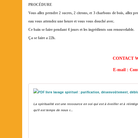
PROCÉDURE
Vous allez prendre 2 sucres, 2 citrons, et 3 charbons de bois, allez pr
eau vous attendez une heure et vous vous douché avec.
Ce bain se faire pendant 4 jours et les ingrédients son renouvelable.
Ça se faire a 22h.
CONTACT W
E-mail : Con
La spiritualité est une ressource en soi qui est à éveiller et à réintég
qu'il est temps de nous r...