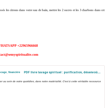
essés les citrons dans votre eau de bain, mettre les 2 sucres et les 3 charbons dans cet
HATSAPP +22965966668
tact@semyspiritualite.com
PDF livre lavage spirituel : purification, désenvoûtement, déblocage, financière
rer au sein de notre quotidien, dans notre matérialité. C'est à cette véritable ressource