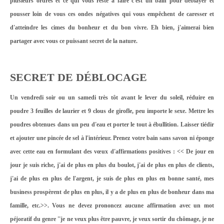
plusieurs ordres et ce qui vous reste à faire c'est un bain pour déblayer et
pousser loin de vous ces ondes négatives qui vous empêchent de caresser et
d'atteindre les cimes du bonheur et du bon vivre. Eh bien, j'aimerai bien
partager avec vous ce puissant secret de la nature.
SECRET DE DÉBLOCAGE
Un vendredi soir ou un samedi très tôt avant le lever du soleil, réduire en
poudre 3 feuilles de laurier et 9 clous de girofle, peu importe le sexe. Mettre les
poudres obtenues dans un peu d'eau et porter le tout à ébullition. Laisser tiédir
et ajouter une pincée de sel à l'intérieur. Prenez votre bain sans savon ni éponge
avec cette eau en formulant des vœux d'affirmations positives : << De jour en
jour je suis riche, j'ai de plus en plus du boulot, j'ai de plus en plus de clients,
j'ai de plus en plus de l'argent, je suis de plus en plus en bonne santé, mes
business prospèrent de plus en plus, il y a de plus en plus de bonheur dans ma
famille, etc.>>. Vous ne devez prononcez aucune affirmation avec un mot
péjoratif du genre ''je ne veux plus être pauvre, je veux sortir du chômage, je ne